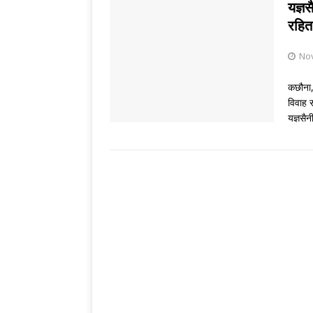
[ August 7, 2026 
यज्ञ
रहित
LITERATURE
No
कछौना,
विवाह 
यज्ञसैन