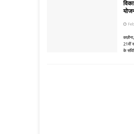
THINKING MATT
विका
योजन
[ August 6, 2026 
Feb
कछौना, 
21वीं स
के संव