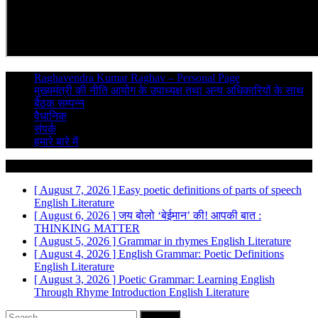
Raghavendra Kumar Raghav – Personal Page
मुख्यमंत्री की नीति आयोग के उपाध्यक्ष तथा अन्य अधिकारियों के साथ
बैठक सम्पन्न
वैधानिक
संपर्क
हमारे बारे में
Breaking News
[ August 7, 2026 ]
Easy poetic definitions of parts of speech
English Literature
[ August 6, 2026 ]
जय बोलो ‘बेईमान’ की!
आपकी बात :
THINKING MATTER
[ August 5, 2026 ]
Grammar in rhymes
English Literature
[ August 4, 2026 ]
English Grammar: Poetic Definitions
English Literature
[ August 3, 2026 ]
Poetic Grammar: Learning English
Through Rhyme Introduction
English Literature
Search