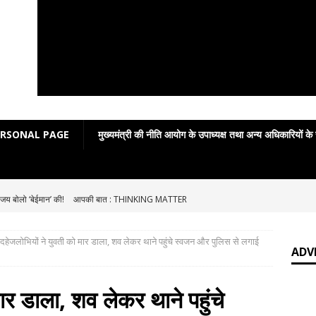
ERSONAL PAGE
मुख्यमंत्री की नीति आयोग के उपाध्यक्ष तथा अन्य अधिकारियों के
जय बोलो ‘बेईमान’ की!
आपकी बात : THINKING MATTER
Grammar in rhymes
ENGLISH LITERATURE
दहेजलोभियों ने युवती को मार डाला, शव लेकर थाने पहुंचे स्वजन और पुलिस से लगाई
English Grammar: Poetic Definitions
ENGLISH LITERATURE
ADV
Poetic Grammar: Learning English Through Rhyme Introduction
ार डाला, शव लेकर थाने पहुंचे
RE