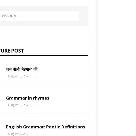
TURE POST
जय बोलो ‘बेईमान’ की!
August 6, 2026
0
Grammar in rhymes
August 5, 2026
0
English Grammar: Poetic Definitions
August 4, 2026
0