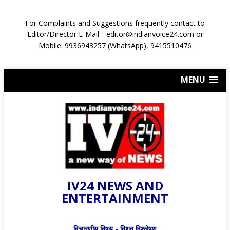
For Complaints and Suggestions frequently contact to
Editor/Director E-Mail-- editor@indianvoice24.com or
Mobile: 9936943257 (WhatsApp), 9415510476
MENU
IV24 NEWS AND
ENTERTAINMENT
विचारणीय विषय - विशद् विश्लेषण