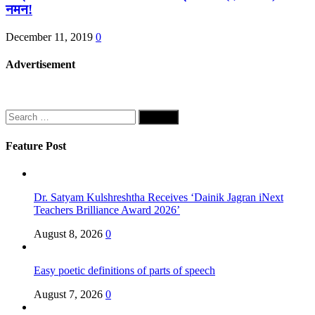
नमन!
December 11, 2019
0
Advertisement
Search
for:
Feature Post
Dr. Satyam Kulshreshtha Receives ‘Dainik Jagran iNext
Teachers Brilliance Award 2026’
August 8, 2026
0
Easy poetic definitions of parts of speech
August 7, 2026
0