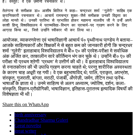
है। वस्तुत: वे एक ज़मीनी रचनाकार थे।

तेलंगाना से समीक्षक डा० आशीष क्षितिज ने कहा– चन्द्रधर शर्मा 'गुलेरी' साहिब एक 
क्रान्तिकारी रचनाकार थे। आचार्य रामचन्द्र शुक्ल-जैसे समीक्षक उनकी विद्वत्ता का 
लोहा मानते थे। उनकी प्रतिभा से प्रभावित होकर महामना मालवीय जी ने उन्हेँ अपने 
काशी हिन्दू विश्वविद्यालय मे प्राच्यविद्या-विभाग का प्राचार्य-पद ग्रहण करने के लिए 
आग्रह किया था, जिसे उन्होँने स्वीकार भी कर लिया था।
आयोजक, व्याकरणवेत्ता एवं भाषाविज्ञानी आचार्य पं० पृथ्वीनाथ पाण्डेय ने बताया–
आजके साहित्यकारोँ और शिक्षकोँ मे से बहुत कम को जानकारी होगी कि चन्द्रधर
शर्मा ‘गुलेरी’ इलाहाबाद विश्वविद्यालय मे बी० ए० की प्रवेश-परीक्षा मे सर्वाधिक
अंक अर्जित कर, तत्कालीन सारे कीर्तिमान भंग कर चुके थे। उन्होँने बी० ए० की
परीक्षा भी प्रथम श्रेणी ‘प्रथम’ मे उत्तीर्ण की थी। वे इलाहाबाद विश्वविद्यालय
से स्नातकोत्तर की भी उपाधि ग्रहण करना चाहते थे; परन्तु शारीरिक अस्वस्थता
के कारण चाह अधूरी रह गयी। वे एक बहुभाषाविद् थे; पालि, प्राकृत, अपभ्रंश,
संस्कृत, गुजराती, बांग्ला, मराठी, पंजाबी, अँगरेज़ी, जर्मन, लैटिन तथा फ्रेंच-
भाषाओँ के ज्ञाता थे। उनमे साहित्य से अलग अध्यात्म, ज्योतिष, दर्शन, कला-
संस्कृति, विज्ञान-प्रौद्योगिकी, भाषाविज्ञान, इतिहास-पुरातत्त्व इत्यादिक विषयोँ की
विशेषज्ञता भी थी।
Share this on WhatsApp
birth anniversary
Chandradhar Sharma Guleri
Great novelist
great writer