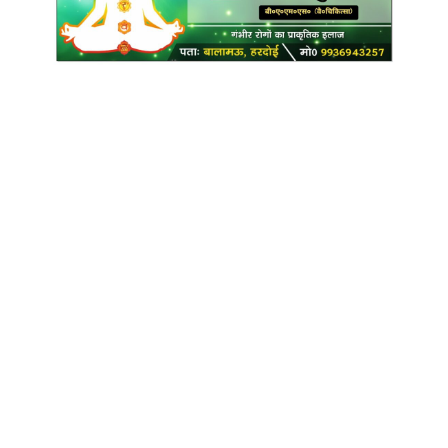
Copyright @ Indian Voice 24
L.O.C. (League Of Citizens)
Designed By:
Infinity Ventures (India) Pvt Ltd