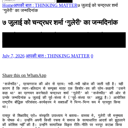
for:
Home
आपकी बात : THINKING MATTER
७ जुलाई को चन्द्रधर शर्मा
‘गुलेरी’ का जन्मदिनांक
७ जुलाई को चन्द्रधर शर्मा ‘गुलेरी’ का जन्मदिनांक
'उसने कहा था' के प्रणेता एक कहानीकार के अलावा
ज्योतिर्विज्ञानी और भाषापण्डित भी थे
July 7, 2026
आपकी बात : THINKING MATTER
0
Share this on WhatsApp
'सर्जनपीठ', प्रयागराज की ओर से प्राय: नयी-नयी खोज की जाती रही है। यही 
कारण है कि त्याग-बलिदान से सम्पृक्त मात्र एक किशोर-वय की प्रेम-कहानी 'उसने 
कहा था' का प्रणयन करनेवाले चन्द्रधर शर्मा 'गुलेरी' को 'सर्जनपीठ' की ओर से 
उनके जन्मदिनांक ७ जुलाई की पूर्व-संध्या मे ('पूर्व-संध्या पर' अशुद्ध है।) आयोजित 
राष्ट्रीय बौद्धिक परिसंवाद-कार्यक्रम मे वक्ताओँ ने भिन्न-भिन्न रूप मे प्रस्तुत किया 
था।

रायपुर से शिक्षाविद् प्रो० संस्कृति उपाध्याय ने बताया– वास्तव मे, गुलेरी जी मनुष्यता 
के पोषक थे। उन्होँने अपनी किसी रचना मे समाज के सत्याधारित आदर्श को झुठलाने 
की कोशिश नहीँ की है। उन्होँने सामाजिक विकृत रीति-नीति पर भरपूर कटाक्ष किया 