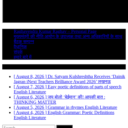
Raghavendra Kumar Raghav – Personal Page
मुख्यमंत्री की नीति आयोग के उपाध्यक्ष तथा अन्य अधिकारियों के साथ
बैठक सम्पन्न
वैधानिक
संपर्क
हमारे बारे में
Breaking News
[ August 8, 2026 ]
Dr. Satyam Kulshreshtha Receives ‘Dainik
Jagran iNext Teachers Brilliance Award 2026’
लखनऊ
[ August 7, 2026 ]
Easy poetic definitions of parts of speech
English Literature
[ August 6, 2026 ]
जय बोलो ‘बेईमान’ की!
आपकी बात :
THINKING MATTER
[ August 5, 2026 ]
Grammar in rhymes
English Literature
[ August 4, 2026 ]
English Grammar: Poetic Definitions
English Literature
Search