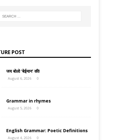
TURE POST
जय बोलो ‘बेईमान’ की!
August 6, 2026
0
Grammar in rhymes
August 5, 2026
0
English Grammar: Poetic Definitions
August 4, 2026
0