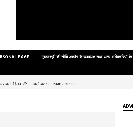
ERSONAL PAGE
मुख्यमंत्री की नीति आयोग के उपाध्यक्ष तथा अन्य अधिकारियों के
जय बोलो ‘बेईमान’ की!
आपकी बात : THINKING MATTER
Grammar in rhymes
ENGLISH LITERATURE
English Grammar: Poetic Definitions
ENGLISH LITERATURE
ADV
Poetic Grammar: Learning English Through Rhyme Introduction
RE