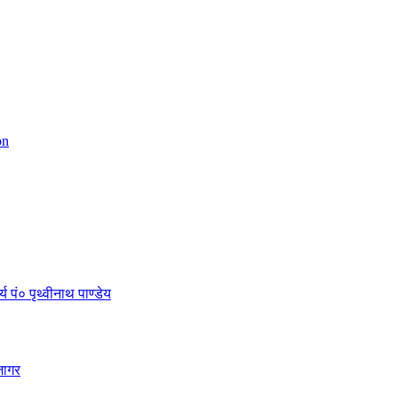
on
 पं० पृथ्वीनाथ पाण्डेय
जागर