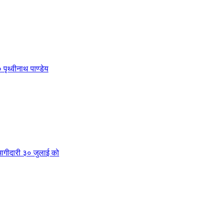
 पृथ्वीनाथ पाण्डेय
क भागीदारी ३० जुलाई को