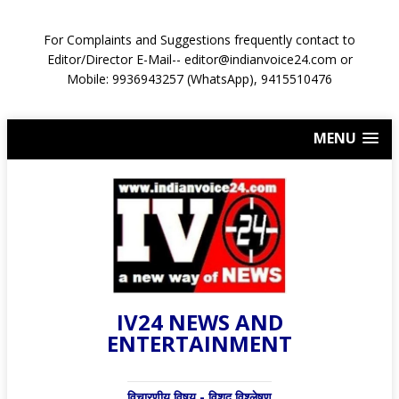
For Complaints and Suggestions frequently contact to
Editor/Director E-Mail-- editor@indianvoice24.com or
Mobile: 9936943257 (WhatsApp), 9415510476
MENU
IV24 NEWS AND
ENTERTAINMENT
विचारणीय विषय - विशद् विश्लेषण