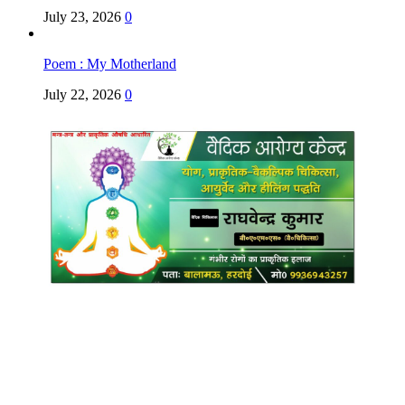
July 23, 2026
0
Poem : My Motherland
July 22, 2026
0
Copyright @ Indian Voice 24
L.O.C. (League Of Citizens)
Designed By:
Infinity Ventures (India) Pvt Ltd