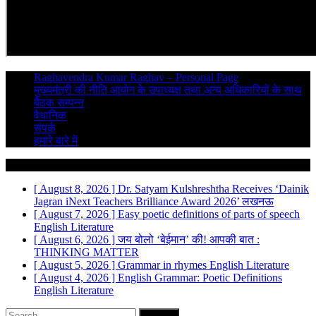
Raghavendra Kumar Raghav – Personal Page
मुख्यमंत्री की नीति आयोग के उपाध्यक्ष तथा अन्य अधिकारियों के साथ
बैठक सम्पन्न
वैधानिक
संपर्क
हमारे बारे में
Breaking News
[ August 8, 2026 ]
Dr. Satyam Kulshreshtha Receives ‘Dainik
Jagran iNext Teachers Brilliance Award 2026’
लखनऊ
[ August 7, 2026 ]
Easy poetic definitions of parts of speech
English Literature
[ August 6, 2026 ]
जय बोलो ‘बेईमान’ की!
आपकी बात :
THINKING MATTER
[ August 5, 2026 ]
Grammar in rhymes
English Literature
[ August 4, 2026 ]
English Grammar: Poetic Definitions
English Literature
Search