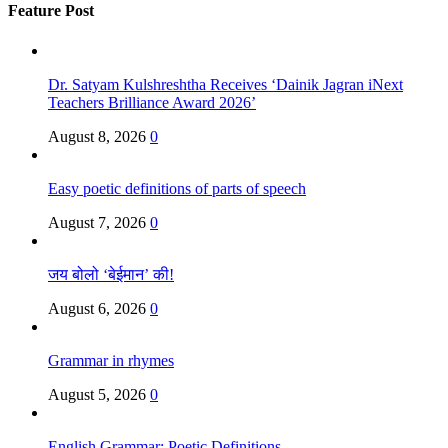
Feature Post
Dr. Satyam Kulshreshtha Receives ‘Dainik Jagran iNext
Teachers Brilliance Award 2026’
August 8, 2026
0
Easy poetic definitions of parts of speech
August 7, 2026
0
जय बोलो ‘बेईमान’ की!
August 6, 2026
0
Grammar in rhymes
August 5, 2026
0
English Grammar: Poetic Definitions