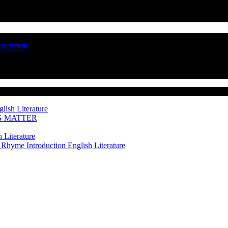
ठक सम्पन्न
lish Literature
NG MATTER
 Literature
 Rhyme Introduction
English Literature