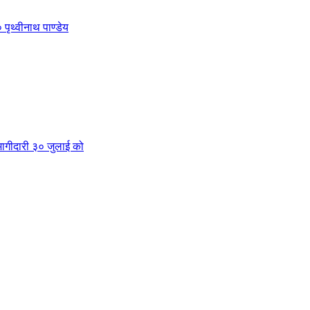
 पृथ्वीनाथ पाण्डेय
क भागीदारी ३० जुलाई को