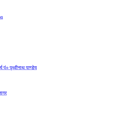
on
 पं० पृथ्वीनाथ पाण्डेय
जागर