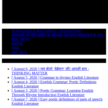
Raghavendra Kumar Raghav – Personal Page
मुख्यमंत्री की नीति आयोग के उपाध्यक्ष तथा अन्य अधिकारियों के साथ
बैठक सम्पन्न
वैधानिक
संपर्क
हमारे बारे में
Breaking News
[ August 6, 2026 ]
जय बोलो ‘बेईमान’ की!
आपकी बात :
THINKING MATTER
[ August 5, 2026 ]
Grammar in rhymes
English Literature
[ August 4, 2026 ]
English Grammar: Poetic Definitions
English Literature
[ August 3, 2026 ]
Poetic Grammar: Learning English
Through Rhyme Introduction
English Literature
[ August 7, 2026 ]
Easy poetic definitions of parts of speech
English Literature