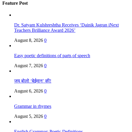
Feature Post
Dr. Satyam Kulshreshtha Receives ‘Dainik Jagran iNext
Teachers Brilliance Award 2026’
August 8, 2026
0
Easy poetic definitions of parts of speech
August 7, 2026
0
जय बोलो ‘बेईमान’ की!
August 6, 2026
0
Grammar in rhymes
August 5, 2026
0
English Grammar: Poetic Definitions