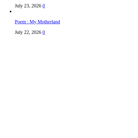
July 23, 2026
0
Poem : My Motherland
July 22, 2026
0
Copyright @ Indian Voice 24
L.O.C. (League Of Citizens)
Designed By:
Infinity Ventures (India) Pvt Ltd