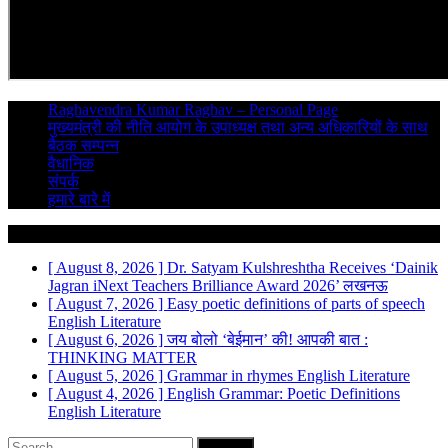
Raghavendra Kumar Raghav – Personal Page
मुख्यमंत्री की नीति आयोग के उपाध्यक्ष तथा अन्य अधिकारियों के साथ
बैठक सम्पन्न
वैधानिक
संपर्क
हमारे बारे में
Breaking News
[ August 8, 2026 ]
Dr. Satyam Kulshreshtha Receives ‘Dainik
Jagran iNext Teachers Brilliance Award 2026’
लखनऊ
[ August 7, 2026 ]
Easy poetic definitions of parts of speech
English Literature
[ August 6, 2026 ]
जय बोलो ‘बेईमान’ की!
आपकी बात :
THINKING MATTER
[ August 5, 2026 ]
Grammar in rhymes
English Literature
[ August 4, 2026 ]
English Grammar: Poetic Definitions
English Literature
Search