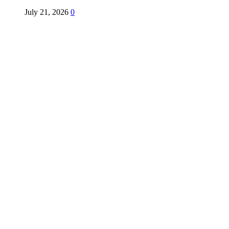
July 21, 2026
0
Copyright @ Indian Voice 24
L.O.C. (League Of Citizens)
Designed By:
Infinity Ventures (India) Pvt Ltd