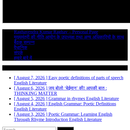
Raghavendra Kumar Raghav – Personal Page
मुख्यमंत्री की नीति आयोग के उपाध्यक्ष तथा अन्य अधिकारियों के साथ
बैठक सम्पन्न
वैधानिक
संपर्क
हमारे बारे में
Breaking News
[ August 7, 2026 ]
Easy poetic definitions of parts of speech
English Literature
[ August 6, 2026 ]
जय बोलो ‘बेईमान’ की!
आपकी बात :
THINKING MATTER
[ August 5, 2026 ]
Grammar in rhymes
English Literature
[ August 4, 2026 ]
English Grammar: Poetic Definitions
English Literature
[ August 3, 2026 ]
Poetic Grammar: Learning English
Through Rhyme Introduction
English Literature
Search