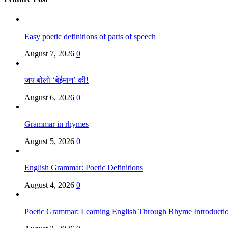
Easy poetic definitions of parts of speech
August 7, 2026
0
जय बोलो ‘बेईमान’ की!
August 6, 2026
0
Grammar in rhymes
August 5, 2026
0
English Grammar: Poetic Definitions
August 4, 2026
0
Poetic Grammar: Learning English Through Rhyme Introducti