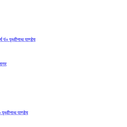
 पं० पृथ्वीनाथ पाण्डेय
जागर
 पृथ्वीनाथ पाण्डेय