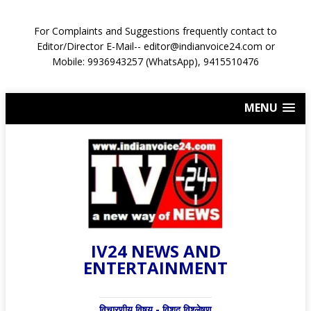
For Complaints and Suggestions frequently contact to
Editor/Director E-Mail-- editor@indianvoice24.com or
Mobile: 9936943257 (WhatsApp), 9415510476
MENU
IV24 NEWS AND
ENTERTAINMENT
विचारणीय विषय - विशद् विश्लेषण