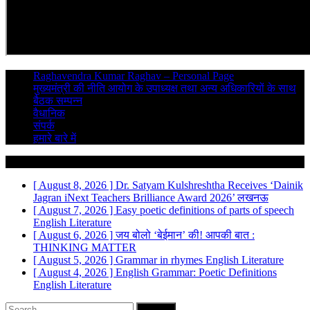
Raghavendra Kumar Raghav – Personal Page
मुख्यमंत्री की नीति आयोग के उपाध्यक्ष तथा अन्य अधिकारियों के साथ
बैठक सम्पन्न
वैधानिक
संपर्क
हमारे बारे में
Breaking News
[ August 8, 2026 ]
Dr. Satyam Kulshreshtha Receives ‘Dainik
Jagran iNext Teachers Brilliance Award 2026’
लखनऊ
[ August 7, 2026 ]
Easy poetic definitions of parts of speech
English Literature
[ August 6, 2026 ]
जय बोलो ‘बेईमान’ की!
आपकी बात :
THINKING MATTER
[ August 5, 2026 ]
Grammar in rhymes
English Literature
[ August 4, 2026 ]
English Grammar: Poetic Definitions
English Literature
Search