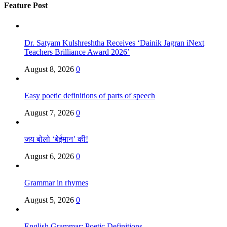
Feature Post
Dr. Satyam Kulshreshtha Receives ‘Dainik Jagran iNext
Teachers Brilliance Award 2026’
August 8, 2026
0
Easy poetic definitions of parts of speech
August 7, 2026
0
जय बोलो ‘बेईमान’ की!
August 6, 2026
0
Grammar in rhymes
August 5, 2026
0
English Grammar: Poetic Definitions