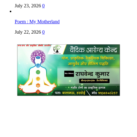
July 23, 2026
0
Poem : My Motherland
July 22, 2026
0
Copyright @ Indian Voice 24
L.O.C. (League Of Citizens)
Designed By:
Infinity Ventures (India) Pvt Ltd