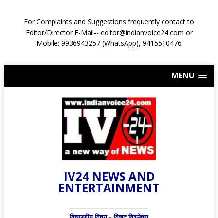
For Complaints and Suggestions frequently contact to
Editor/Director E-Mail-- editor@indianvoice24.com or
Mobile: 9936943257 (WhatsApp), 9415510476
MENU
IV24 NEWS AND
ENTERTAINMENT
विचारणीय विषय - विशद् विश्लेषण