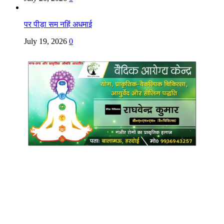
पर पीड़ा सम नहिं अधमाई
July 19, 2026
0
Copyright @ Indian Voice 24
L.O.C. (League Of Citizens)
Designed By:
Infinity Ventures (India) Pvt Ltd