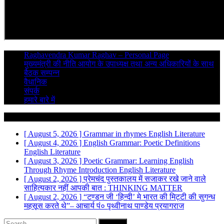
Raghavendra Kumar Raghav – Personal Page
मुख्यमंत्री की नीति आयोग के उपाध्यक्ष तथा अन्य अधिकारियों के साथ
बैठक सम्पन्न
वैधानिक
संपर्क
हमारे बारे में
Breaking News
[ August 5, 2026 ]
Grammar in rhymes
English Literature
[ August 4, 2026 ]
English Grammar: Poetic Definitions
English Literature
[ August 3, 2026 ]
Poetic Grammar: Learning English
Through Rhyme Introduction
English Literature
[ August 2, 2026 ]
प्रेमचंद पुस्तकालय में सजाकर रखे जाने वाले
साहित्यकार नहीं
आपकी बात : THINKING MATTER
[ August 2, 2026 ]
“टण्डन जी ‘हिन्दी’ मे भारत की मिट्टी की सुगन्ध
महसूस करते थे”– आचार्य पं० पृथ्वीनाथ पाण्डेय
प्रयागराज
Search