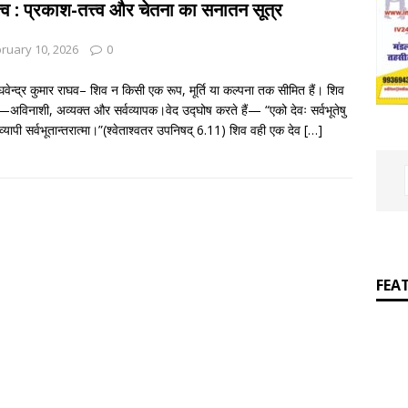
]
जय बोलो ‘बेईमान’ की!
आपकी बात : THINKING MATTER
्त्व : प्रकाश-तत्त्व और चेतना का सनातन सूत्र
]
Grammar in rhymes
ENGLISH LITERATURE
ruary 10, 2026
0
घवेन्द्र कुमार राघव– शिव न किसी एक रूप, मूर्ति या कल्पना तक सीमित हैं। शिव
हैं—अविनाशी, अव्यक्त और सर्वव्यापक।वेद उद्घोष करते हैं— “एको देवः सर्वभूतेषु
वव्यापी सर्वभूतान्तरात्मा।”(श्वेताश्वतर उपनिषद् 6.11) शिव वही एक देव
[…]
FEA