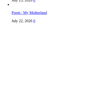
July 23, 2026
0
Poem : My Motherland
July 22, 2026
0
Copyright @ Indian Voice 24
L.O.C. (League Of Citizens)
Designed By:
Infinity Ventures (India) Pvt Ltd