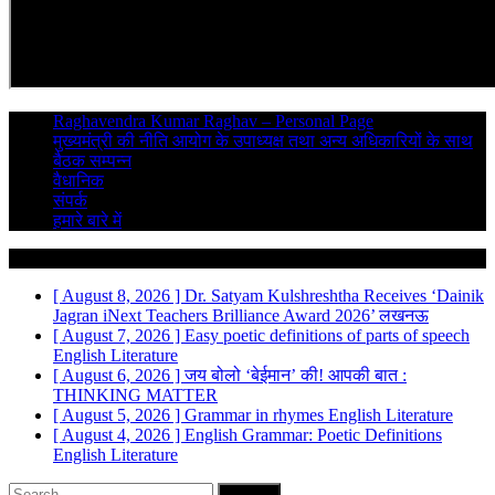
Raghavendra Kumar Raghav – Personal Page
मुख्यमंत्री की नीति आयोग के उपाध्यक्ष तथा अन्य अधिकारियों के साथ
बैठक सम्पन्न
वैधानिक
संपर्क
हमारे बारे में
Breaking News
[ August 8, 2026 ]
Dr. Satyam Kulshreshtha Receives ‘Dainik
Jagran iNext Teachers Brilliance Award 2026’
लखनऊ
[ August 7, 2026 ]
Easy poetic definitions of parts of speech
English Literature
[ August 6, 2026 ]
जय बोलो ‘बेईमान’ की!
आपकी बात :
THINKING MATTER
[ August 5, 2026 ]
Grammar in rhymes
English Literature
[ August 4, 2026 ]
English Grammar: Poetic Definitions
English Literature
Search