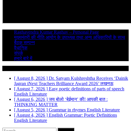
Raghavendra Kumar Raghav – Personal Page
मुख्यमंत्री की नीति आयोग के उपाध्यक्ष तथा अन्य अधिकारियों के साथ
बैठक सम्पन्न
वैधानिक
संपर्क
हमारे बारे में
Breaking News
[ August 8, 2026 ]
Dr. Satyam Kulshreshtha Receives ‘Dainik
Jagran iNext Teachers Brilliance Award 2026’
लखनऊ
[ August 7, 2026 ]
Easy poetic definitions of parts of speech
English Literature
[ August 6, 2026 ]
जय बोलो ‘बेईमान’ की!
आपकी बात :
THINKING MATTER
[ August 5, 2026 ]
Grammar in rhymes
English Literature
[ August 4, 2026 ]
English Grammar: Poetic Definitions
English Literature
Search