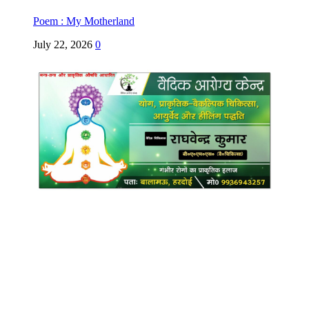
Poem : My Motherland
July 22, 2026
0
Copyright @ Indian Voice 24
L.O.C. (League Of Citizens)
Designed By:
Infinity Ventures (India) Pvt Ltd