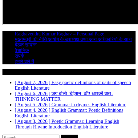
Raghavendra Kumar Raghav – Personal Page
मुख्यमंत्री की नीति आयोग के उपाध्यक्ष तथा अन्य अधिकारियों के साथ
बैठक सम्पन्न
वैधानिक
संपर्क
हमारे बारे में
Breaking News
[ August 7, 2026 ]
Easy poetic definitions of parts of speech
English Literature
[ August 6, 2026 ]
जय बोलो ‘बेईमान’ की!
आपकी बात :
THINKING MATTER
[ August 5, 2026 ]
Grammar in rhymes
English Literature
[ August 4, 2026 ]
English Grammar: Poetic Definitions
English Literature
[ August 3, 2026 ]
Poetic Grammar: Learning English
Through Rhyme Introduction
English Literature
Search