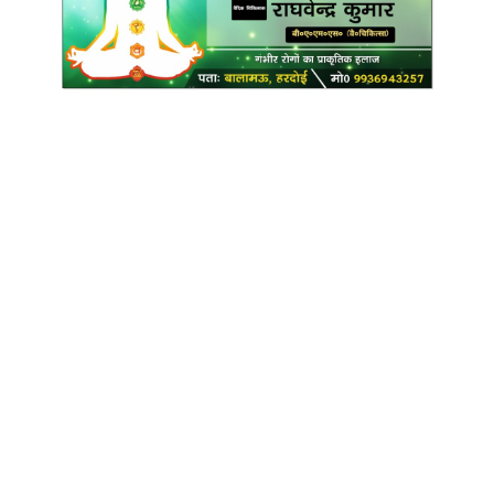
Copyright @ Indian Voice 24
L.O.C. (League Of Citizens)
Designed By:
Infinity Ventures (India) Pvt Ltd