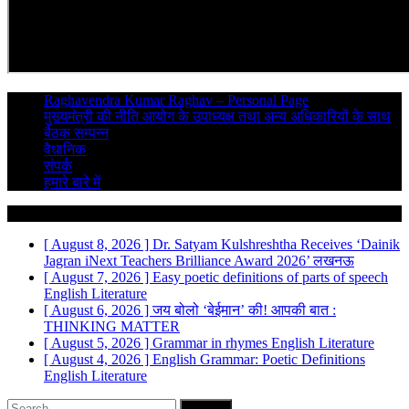
Raghavendra Kumar Raghav – Personal Page
मुख्यमंत्री की नीति आयोग के उपाध्यक्ष तथा अन्य अधिकारियों के साथ
बैठक सम्पन्न
वैधानिक
संपर्क
हमारे बारे में
Breaking News
[ August 8, 2026 ]
Dr. Satyam Kulshreshtha Receives ‘Dainik
Jagran iNext Teachers Brilliance Award 2026’
लखनऊ
[ August 7, 2026 ]
Easy poetic definitions of parts of speech
English Literature
[ August 6, 2026 ]
जय बोलो ‘बेईमान’ की!
आपकी बात :
THINKING MATTER
[ August 5, 2026 ]
Grammar in rhymes
English Literature
[ August 4, 2026 ]
English Grammar: Poetic Definitions
English Literature
Search