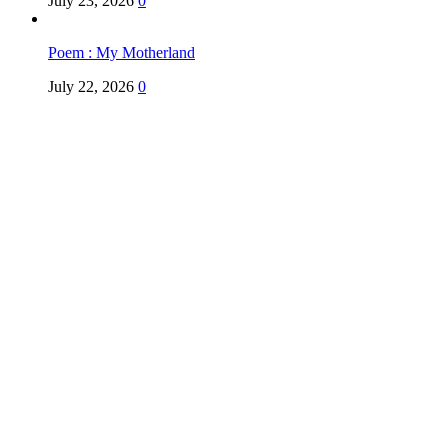
July 23, 2026
0
Poem : My Motherland
July 22, 2026
0
Copyright @ Indian Voice 24
L.O.C. (League Of Citizens)
Designed By:
Infinity Ventures (India) Pvt Ltd