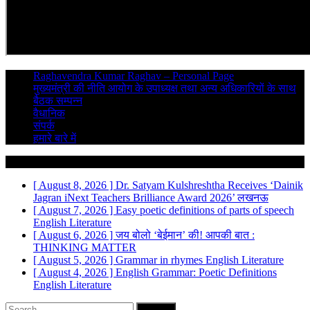
Raghavendra Kumar Raghav – Personal Page
मुख्यमंत्री की नीति आयोग के उपाध्यक्ष तथा अन्य अधिकारियों के साथ
बैठक सम्पन्न
वैधानिक
संपर्क
हमारे बारे में
Breaking News
[ August 8, 2026 ]
Dr. Satyam Kulshreshtha Receives ‘Dainik
Jagran iNext Teachers Brilliance Award 2026’
लखनऊ
[ August 7, 2026 ]
Easy poetic definitions of parts of speech
English Literature
[ August 6, 2026 ]
जय बोलो ‘बेईमान’ की!
आपकी बात :
THINKING MATTER
[ August 5, 2026 ]
Grammar in rhymes
English Literature
[ August 4, 2026 ]
English Grammar: Poetic Definitions
English Literature
Search