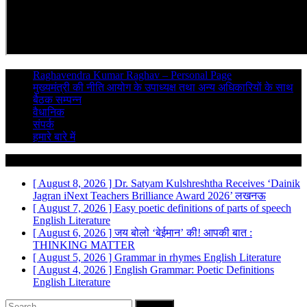
Raghavendra Kumar Raghav – Personal Page
मुख्यमंत्री की नीति आयोग के उपाध्यक्ष तथा अन्य अधिकारियों के साथ
बैठक सम्पन्न
वैधानिक
संपर्क
हमारे बारे में
Breaking News
[ August 8, 2026 ]
Dr. Satyam Kulshreshtha Receives ‘Dainik
Jagran iNext Teachers Brilliance Award 2026’
लखनऊ
[ August 7, 2026 ]
Easy poetic definitions of parts of speech
English Literature
[ August 6, 2026 ]
जय बोलो ‘बेईमान’ की!
आपकी बात :
THINKING MATTER
[ August 5, 2026 ]
Grammar in rhymes
English Literature
[ August 4, 2026 ]
English Grammar: Poetic Definitions
English Literature
Search