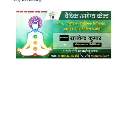
Copyright @ Indian Voice 24
L.O.C. (League Of Citizens)
Designed By:
Infinity Ventures (India) Pvt Ltd