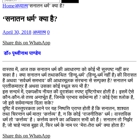
for:
Home
अध्यात्म
‘सनातन धर्म’ क्या है?
‘सनातन धर्म’ क्या है?
April 30, 2018
अध्यात्म
0
Share this on WhatsApp
डॉ० पृथ्वीनाथ पाण्डेय
वास्तव में, आज तक सनातन धर्म की अवधारणा को कोई भी सुस्पष्ट नहीं कर
सका है। क्या सनातन धर्म तथाकथित ‘हिन्दू-धर्म’ (हिन्दू-धर्म नहीं है) की विरासत
है अथवा ‘सर्वधर्म समभाव’ की आधारमूलक संरचना से सम्पृक्त है? सनातन धर्म
प्रतीकमात्र है अथवा उसका कोई स्थूल रूप भी है?
इस सन्दर्भ में, एकपक्षीय नीयत की दुराशंका स्पष्ट दृष्टिगोचर होत
ी है। इसमें ऐसे
कौन-कौन-से तत्त्व अन्तर्भूत हैं, जिनके प्रभाव सर्वमान्य हों ? कोई ऐसा श्लोक है,
जो इसे सर्वमान्यता दिला सके?
दृष्टि में वस्तुपरकता लाने पर यह निष्पत्ति प्राप्त होती है कि सनातन, शाश्वत
तथा चिरन्तन धर्म मात्र ‘कर्त्तव्य’ है, न कि कोई ‘राजनीतिक’ धर्म। वास्तविक
धर्म तो ‘कर्त्तव्य’ है। कर्त्तव्य करने का अधिकार सभी को है। सनातन तो निर्झर
है; जो चाहे प्यास बुझा ले, फिर धर्म के नाम पर ‘मेरा-तेरा धर्म’ क्या होता है?
Share this on WhatsApp