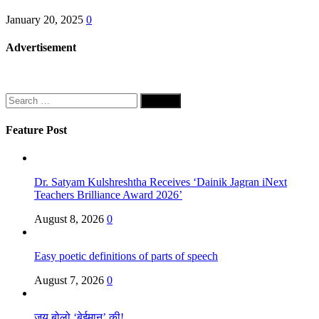
January 20, 2025
0
Advertisement
Search
for:
Feature Post
Dr. Satyam Kulshreshtha Receives ‘Dainik Jagran iNext
Teachers Brilliance Award 2026’
August 8, 2026
0
Easy poetic definitions of parts of speech
August 7, 2026
0
जय बोलो ‘बेईमान’ की!