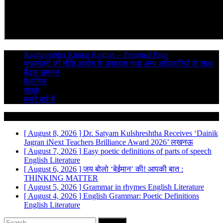
Raghavendra Kumar Raghav – Personal Page
मुख्यमंत्री की नीति आयोग के उपाध्यक्ष तथा अन्य अधिकारियों के साथ
बैठक सम्पन्न
वैधानिक
संपर्क
हमारे बारे में
Breaking News
[ August 8, 2026 ]
Dr. Satyam Kulshreshtha Receives ‘Dainik
Jagran iNext Teachers Brilliance Award 2026’
लखनऊ
[ August 7, 2026 ]
Easy poetic definitions of parts of speech
English Literature
[ August 6, 2026 ]
जय बोलो ‘बेईमान’ की!
आपकी बात :
THINKING MATTER
[ August 5, 2026 ]
Grammar in rhymes
English Literature
[ August 4, 2026 ]
English Grammar: Poetic Definitions
English Literature
Search