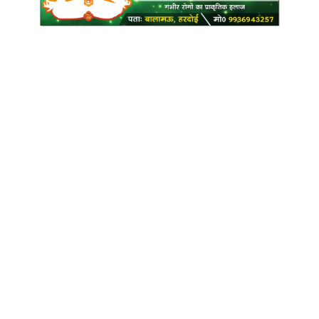
Copyright @ Indian Voice 24
L.O.C. (League Of Citizens)
Designed By:
Infinity Ventures (India) Pvt Ltd