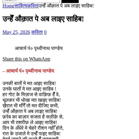
for:
Home
साहित्य
कविता
उन्हेँ औक़ात पे अब लाइए साहिब!
उन्हेँ औक़ात पे अब लाइए साहिब!
May 25, 2026
कविता
0
आचार्य पं० पृथ्वीनाथ पाण्डेय
Share this on WhatsApp
– आचार्य पं० पृथ्वीनाथ पाण्डेय
उनकी बातोँ मे मत आइए साहिब!
उनके घातोँ मे मत आइए साहिब !
हर गोट के मिज़ाज से वाक़िफ़ हैँ वे,
भूलकर भी धोखा मत खाइए साहिब!
ख़ैरात भी माँगेँ तो मत दीजिए कभी,
उन्हेँ औक़ात पे अब लाइए साहिब!
फ़रेब का बाज़ार सजता है सलीक़े से,
आप भी तशरीफ़ ले आइए साहिब!
दिन के अँधेरे मे चेहरे रौशन नहीँ होते,
रात के उजाले मे उन्हेँ पाइए साहिब!