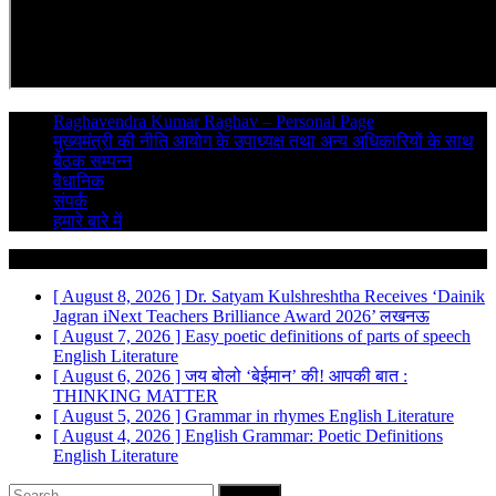
Raghavendra Kumar Raghav – Personal Page
मुख्यमंत्री की नीति आयोग के उपाध्यक्ष तथा अन्य अधिकारियों के साथ
बैठक सम्पन्न
वैधानिक
संपर्क
हमारे बारे में
Breaking News
[ August 8, 2026 ]
Dr. Satyam Kulshreshtha Receives ‘Dainik
Jagran iNext Teachers Brilliance Award 2026’
लखनऊ
[ August 7, 2026 ]
Easy poetic definitions of parts of speech
English Literature
[ August 6, 2026 ]
जय बोलो ‘बेईमान’ की!
आपकी बात :
THINKING MATTER
[ August 5, 2026 ]
Grammar in rhymes
English Literature
[ August 4, 2026 ]
English Grammar: Poetic Definitions
English Literature
Search