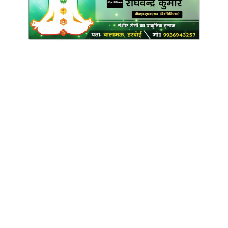
Copyright @ Indian Voice 24
L.O.C. (League Of Citizens)
Designed By:
Infinity Ventures (India) Pvt Ltd