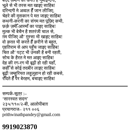
बेदर्द ज़माने की करते हैँ नुमाइन्दगी,
भूले से भी तरस मत खाइए साहिब!
दरिन्दगी मे अव्वल हैँ जान लीजिए,
चेहरे की मुसकान पे मत जाइए साहिब!
कथनी-करनी का संगम मत पूछिए कभी,
फ़र्क़ ज़मीँ-आस्माँ का पाइए साहिब!
मुल्क भी बेचैन है शतरंजी चाल से,
ग़म पीजिए औ’ ग़ुस्सा भी खाइए साहिब!
वो क़त्ल भी करते हैँ क़रीने से बहुत,
एहतिराम से आप पहुँच जाइए साहिब!
चित औ’ पट्ट भी उनकी है बनी रहती,
सोच के हैरत मे मत आइए साहिब!
देह की रग-रग भी बूढ़ी हो रही यहाँ,
कहीँ से कोई तदबीर लाइए साहिब!
बूढ़ी जम्हूरियत लहूलुहान हो रही कबसे,
रौँदते हैँ पैर बेरहम, बचाइए साहिब!
सम्पर्क-सूत्र :–
‘सारस्वत सदन’
२३५/११०/२-बी, आलोपीबाग़
प्रयागराज– २११ ००६
prithwinathpandey@gmail.com
9919023870