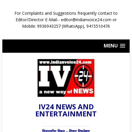
For Complaints and Suggestions frequently contact to
Editor/Director E-Mail-- editor@indianvoice24.com or
Mobile: 9936943257 (WhatsApp), 9415510476
MENU
IV24 NEWS AND
ENTERTAINMENT
विचारणीय विषय - विशद् विश्लेषण