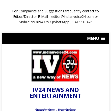
For Complaints and Suggestions frequently contact to
Editor/Director E-Mail-- editor@indianvoice24.com or
Mobile: 9936943257 (WhatsApp), 9415510476
MENU
IV24 NEWS AND
ENTERTAINMENT
विचारणीय विषय - विशद् विश्लेषण