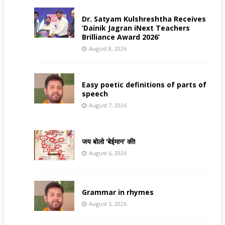
Dr. Satyam Kulshreshtha Receives
‘Dainik Jagran iNext Teachers
Brilliance Award 2026’
August 8, 2026
Easy poetic definitions of parts of
speech
August 7, 2026
जय बोलो ‘बेईमान’ की!
August 6, 2026
Grammar in rhymes
August 5, 2026