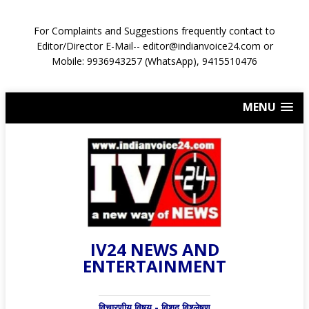
For Complaints and Suggestions frequently contact to
Editor/Director E-Mail-- editor@indianvoice24.com or
Mobile: 9936943257 (WhatsApp), 9415510476
MENU
IV24 NEWS AND
ENTERTAINMENT
विचारणीय विषय - विशद् विश्लेषण