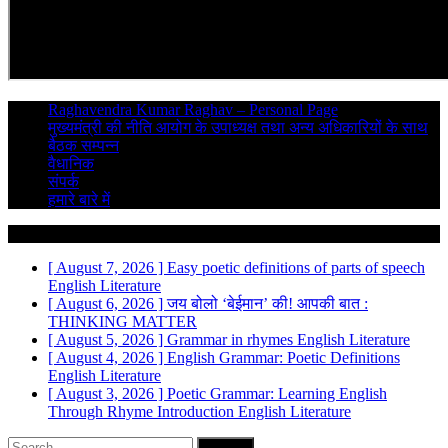
Raghavendra Kumar Raghav – Personal Page
मुख्यमंत्री की नीति आयोग के उपाध्यक्ष तथा अन्य अधिकारियों के साथ
बैठक सम्पन्न
वैधानिक
संपर्क
हमारे बारे में
Breaking News
[ August 7, 2026 ]
Easy poetic definitions of parts of speech
English Literature
[ August 6, 2026 ]
जय बोलो ‘बेईमान’ की!
आपकी बात :
THINKING MATTER
[ August 5, 2026 ]
Grammar in rhymes
English Literature
[ August 4, 2026 ]
English Grammar: Poetic Definitions
English Literature
[ August 3, 2026 ]
Poetic Grammar: Learning English
Through Rhyme Introduction
English Literature
Search