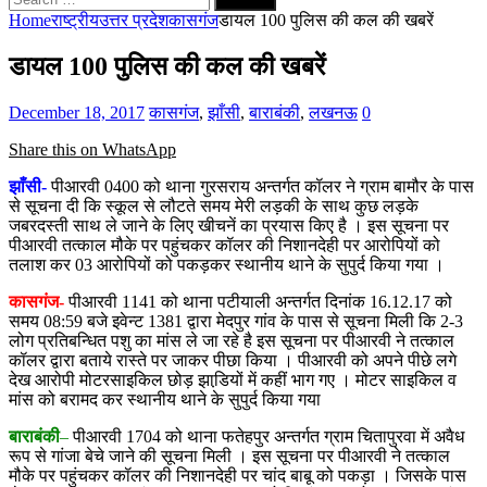
for:
Home
राष्ट्रीय
उत्तर प्रदेश
कासगंज
डायल 100 पुलिस की कल की खबरें
डायल 100 पुलिस की कल की खबरें
December 18, 2017
कासगंज
,
झाँसी
,
बाराबंकी
,
लखनऊ
0
Share this on WhatsApp
झाँसी-
पीआरवी 0400 को थाना गुरसराय अन्तर्गत कॉलर ने ग्राम बामौर के पास
से सूचना दी कि स्‍कूल से लौटते समय मेरी लड़की के साथ कुछ लड़के
जबरदस्‍ती साथ ले जाने के लिए खीचनें का प्रयास किए है । इस सूचना पर
पीआरवी तत्‍काल मौके पर पहुंचकर कॉलर की निशानदेही पर आरोपियों को
तलाश कर 03 आरोपियों को पकड़कर स्‍थानीय थाने के सुपुर्द किया गया ।
कासगंज-
पीआरवी 1141 को थाना पटीयाली अन्तर्गत दिनांक 16.12.17 को
समय 08:59 बजे इवेन्ट 1381 द्वारा मेदपुर गांव के पास से सूचना मिली कि 2-3
लोग प्रतिबन्धित पशु का मांस ले जा रहे है इस सूचना पर पीआरवी ने तत्‍काल
कॉलर द्वारा बताये रास्‍ते पर जाकर पीछा किया । पीआरवी को अपने पीछे लगे
देख आरोपी मोटरसाइकिल छोड़ झाडि़यों में कहीं भाग गए । मोटर साइकिल व
मांस को बरामद कर स्‍थानीय थाने के सुपुर्द किया गया
बाराबंकी
–
पीआरवी 1704 को थाना फतेहपुर अन्तर्गत ग्राम चितापुरवा में अवैध
रूप से गांजा बेचे जाने की सूचना मिली । इस सूचना पर पीआरवी ने तत्‍काल
मौके पर पहुंचकर कॉलर की निशानदे‍ही पर चांद बाबू को पकड़ा । जिसके पास