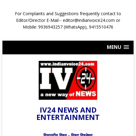
For Complaints and Suggestions frequently contact to
Editor/Director E-Mail-- editor@indianvoice24.com or
Mobile: 9936943257 (WhatsApp), 9415510476
MENU
IV24 NEWS AND
ENTERTAINMENT
विचारणीय विषय - विशद् विश्लेषण