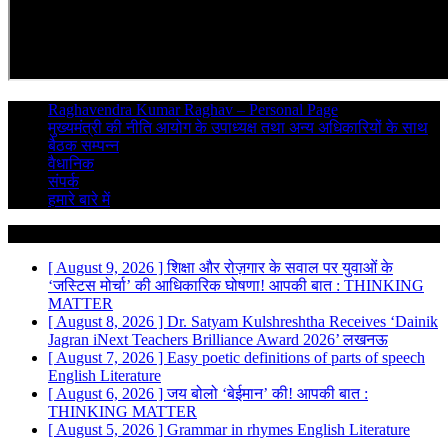
Raghavendra Kumar Raghav – Personal Page
मुख्यमंत्री की नीति आयोग के उपाध्यक्ष तथा अन्य अधिकारियों के साथ
बैठक सम्पन्न
वैधानिक
संपर्क
हमारे बारे में
Breaking News
[ August 9, 2026 ]
शिक्षा और रोज़गार के सवाल पर युवाओं के
‘जस्टिस मोर्चा’ की आधिकारिक घोषणा!
आपकी बात : THINKING
MATTER
[ August 8, 2026 ]
Dr. Satyam Kulshreshtha Receives ‘Dainik
Jagran iNext Teachers Brilliance Award 2026’
लखनऊ
[ August 7, 2026 ]
Easy poetic definitions of parts of speech
English Literature
[ August 6, 2026 ]
जय बोलो ‘बेईमान’ की!
आपकी बात :
THINKING MATTER
[ August 5, 2026 ]
Grammar in rhymes
English Literature