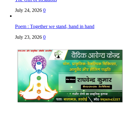
July 24, 2026
0
Poem : Together we stand, hand in hand
July 23, 2026
0
Copyright @ Indian Voice 24
L.O.C. (League Of Citizens)
Designed By:
Infinity Ventures (India) Pvt Ltd