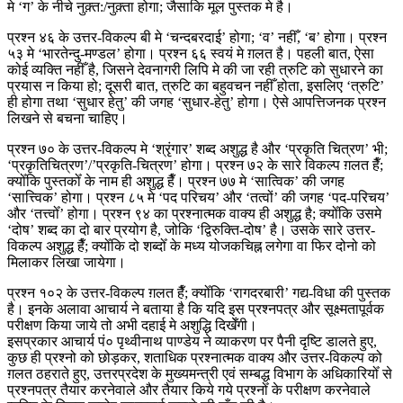
मे ‘ग’ के नीचे नुक़्त:/नुक़्ता होगा; जैसाकि मूल पुस्तक मे है।
प्रश्न ४६ के उत्तर-विकल्प बी मे ‘चन्दबरदाई’ होगा; ‘व’ नहीँ, ‘ब’ होगा। प्रश्न
५३ मे ‘भारतेन्दु-मण्डल’ होगा। प्रश्न ६६ स्वयं मे ग़लत है। पहली बात, ऐसा
कोई व्यक्ति नहीँ है, जिसने देवनागरी लिपि मे की जा रही त्रुटि को सुधारने का
प्रयास न किया हो; दूसरी बात, त्रुटि का बहुवचन नहीँ होता, इसलिए ‘त्रुटि’
ही होगा तथा ‘सुधार हेतु’ की जगह ‘सुधार-हेतु’ होगा। ऐसे आपत्तिजनक प्रश्न
लिखने से बचना चाहिए।
प्रश्न ७० के उत्तर-विकल्प मे ‘श्रृंगार’ शब्द अशुद्ध है और ‘प्रकृति चित्रण’ भी;
‘प्रकृतिचित्रण’/’प्रकृति-चित्रण’ होगा। प्रश्न ७२ के सारे विकल्प ग़लत हैँ;
क्योँकि पुस्तकोँ के नाम ही अशुद्ध हैँ। प्रश्न ७७ मे ‘सात्विक’ की जगह
‘सात्त्विक’ होगा। प्रश्न ८५ मे ‘पद परिचय’ और ‘तत्वों’ की जगह ‘पद-परिचय’
और ‘तत्त्वोँ’ होगा। प्रश्न ९४ का प्रश्नात्मक वाक्य ही अशुद्ध है; क्योँकि उसमे
‘दोष’ शब्द का दो बार प्रयोग है, जोकि ‘द्विरुक्ति-दोष’ है। उसके सारे उत्तर-
विकल्प अशुद्ध हैँ; क्योँकि दो शब्दोँ के मध्य योजकचिह्न लगेगा वा फिर दोनो को
मिलाकर लिखा जायेगा।
प्रश्न १०२ के उत्तर-विकल्प ग़लत हैँ; क्योँकि ‘रागदरबारी’ गद्य-विधा की पुस्तक
है। इनके अलावा आचार्य ने बताया है कि यदि इस प्रश्नपत्र और सूक्ष्मतापूर्वक
परीक्षण किया जाये तो अभी दहाई मे अशुद्धि दिखेँगी।
इसप्रकार आचार्य पं० पृथ्वीनाथ पाण्डेय ने व्याकरण पर पैनी दृष्टि डालते हुए,
कुछ ही प्रश्नो को छोड़कर, शताधिक प्रश्नात्मक वाक्य और उत्तर-विकल्प को
ग़लत ठहराते हुए, उत्तरप्रदेश के मुख्यमन्त्री एवं सम्बद्ध विभाग के अधिकारियोँ से
प्रश्नपत्र तैयार करनेवाले और तैयार किये गये प्रश्नोँ के परीक्षण करनेवाले