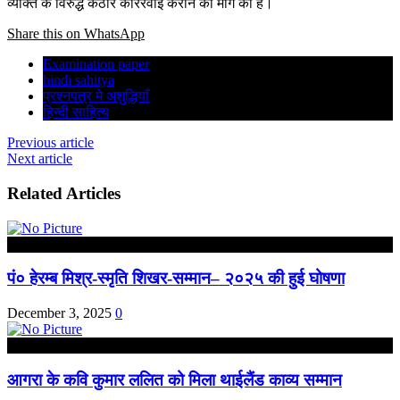
व्यक्ति के विरुद्ध कठोर काररवाई कराने की माँग की है।
Share this on WhatsApp
Examination paper
hindi sahitya
प्रश्नपत्र मे अशुद्धियाँ
हिन्दी साहित्य
Previous article
Next article
Related Articles
उत्तर प्रदेश
पं० हेरम्ब मिश्र-स्मृति शिखर-सम्मान– २०२५ की हुई घोषणा
December 3, 2025
0
आगरा
आगरा के कवि कुमार ललित को मिला थाईलैंड काव्य सम्मान