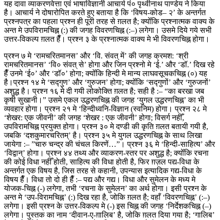
यह दावा व्याकरणवेत्ता एवं भाषाविज्ञानी आचार्य पं० पृथ्वीनाथ पाण्डेय ने किया
है। आचार्य ने दोषारोपित करते हुए बताया है कि ‘विषय-कोड– २’ के अन्तर्गत
प्रश्नपत्र का पहला प्रश्न ही पूरी तरह से ग़लत है; क्योँकि प्रश्नात्मक वाक्य के
अन्त मे उपविरामचिह्न (:) की जगह विवरणचिह्न (:–) लगेगा। उसमे दिये गये सभी
उत्तर-विकल्प ग़लत हैँ। प्रश्न ३ के प्रश्नात्मक वाक्य मे भी विवरणचिह्न होगा।
प्रश्न ७ मे ‘रामचरितमानस’ और ‘वि. संवत् में’ की जगह क्रमश: ‘श्री
रामचरितमानस’ ‘वि० संवत् से’ होगा और जिन प्रश्नो मे ‘ई.’ और ‘डॉ.’ दिख रहे
हैँ उनमे ‘ई०’ और ‘डॉ०’ होगा; क्योँकि हिन्दी मे मान्य लाघवसूचकचिह्न (०) यह
है।प्रश्न १४ मे ‘सद्गुण’ और ‘गुरुजन’ होगा; क्योँकि ‘सद्गुणों’ और ‘गुरुजनों’
अशुद्ध है। प्रश्न १६ मे दी गयी लोकोक्ति ग़लत है; सही है :– “का बरखा जब
कृषी सुखानी।” उसमे एकल उद्धरणचिह्न की जगह ‘युगल उद्धरणचिह्न’ का भी
व्यवहार होगा। प्रश्न २१ मे ‘हिन्दीध्वनि-विज्ञान (स्वनिम) होगा। प्रश्न २८ मे
‘शेखर: एक जीवनी’ की जगह ‘शेखर : एक जीवनी’ होगा; विसर्ग नहीँ,
उपविरामचिह्न प्रयुक्त होगा। प्रश्न ३० मे दण्डी की कृति ग़लत बतायी गयी है,
जबकि ‘दशकुमारचरितम्’ है। प्रश्न ३५ मे युगल उद्धरणचिह्न के साथ लिखा
जायेगा :– ”चारु चन्द्र की चंचल किरणें…”। प्रश्न ३६ मे ‘हिन्दी-साहित्य’ और
‘विद्वान्’ होगा। प्रश्न ४४ तथ्य और व्याकरण-स्तर पर अशुद्ध है; क्योँकि रचना
की कोई विधा नहीँ होती, साहित्य की विधा होती है, फिर ग़ज़ल पद्य-विधा के
अन्तर्गत एक विषय है, जिस तरह से कहानी, उपन्यास इत्यादिक गद्य-विधा के
विषय हैँ। विधा तो दो ही हैँ :– पद्य और गद्य। विधा और सुमेलन के मध्य मे
योजक-चिह्न (-) लगेगा, तभी ‘रचना के सुमेलन’ का अर्थ होगा। इसी प्रश्न के
अन्त मे ‘उप-विरामचिह्न’ (:) दिख रहा है, जोकि ग़लत है; वहाँ ‘विवरणचिह्न’ (:–)
लगेगा। इसी प्रश्न के उत्तर-विकल्प मे (-) इस चिह्न की जगह ‘निर्देशकचिह्न (–)
लगेगा। पुस्तक का नाम ‘दीवान-ए-ग़ालिब’ है, जोकि ग़लत दिया गया है; ‘गालिब’