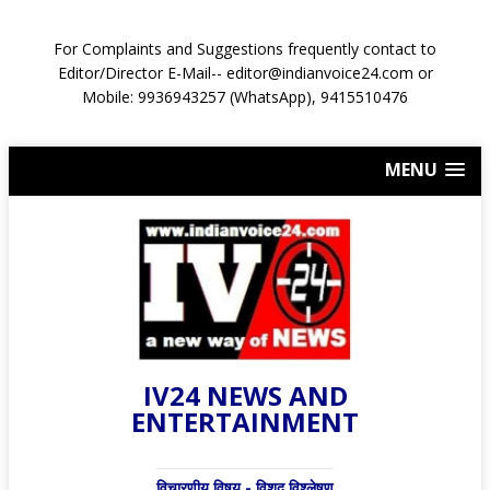
For Complaints and Suggestions frequently contact to
Editor/Director E-Mail-- editor@indianvoice24.com or
Mobile: 9936943257 (WhatsApp), 9415510476
MENU
IV24 NEWS AND
ENTERTAINMENT
विचारणीय विषय - विशद् विश्लेषण