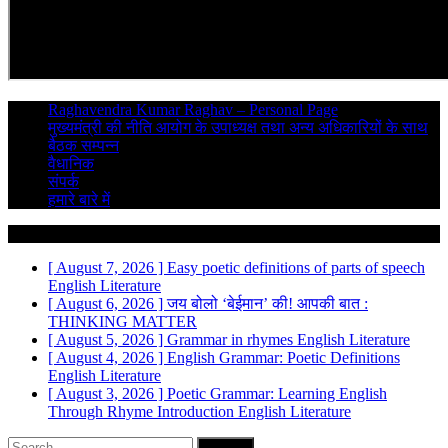
Raghavendra Kumar Raghav – Personal Page
मुख्यमंत्री की नीति आयोग के उपाध्यक्ष तथा अन्य अधिकारियों के साथ
बैठक सम्पन्न
वैधानिक
संपर्क
हमारे बारे में
Breaking News
[ August 7, 2026 ]
Easy poetic definitions of parts of speech
English Literature
[ August 6, 2026 ]
जय बोलो ‘बेईमान’ की!
आपकी बात :
THINKING MATTER
[ August 5, 2026 ]
Grammar in rhymes
English Literature
[ August 4, 2026 ]
English Grammar: Poetic Definitions
English Literature
[ August 3, 2026 ]
Poetic Grammar: Learning English
Through Rhyme Introduction
English Literature
Search