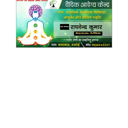
Copyright @ Indian Voice 24
L.O.C. (League Of Citizens)
Designed By:
Infinity Ventures (India) Pvt Ltd