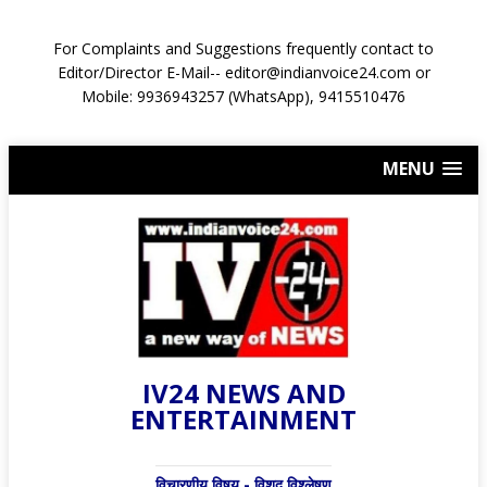
For Complaints and Suggestions frequently contact to
Editor/Director E-Mail-- editor@indianvoice24.com or
Mobile: 9936943257 (WhatsApp), 9415510476
MENU
IV24 NEWS AND
ENTERTAINMENT
विचारणीय विषय - विशद् विश्लेषण