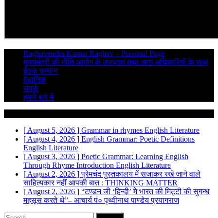
Raghavendra Kumar Raghav – Personal Page
मुख्यमंत्री की नीति आयोग के उपाध्यक्ष तथा अन्य अधिकारियों के साथ
बैठक सम्पन्न
वैधानिक
संपर्क
हमारे बारे में
Breaking News
[ August 5, 2026 ]
Grammar in rhymes
English Literature
[ August 4, 2026 ]
English Grammar: Poetic Definitions
English Literature
[ August 3, 2026 ]
Poetic Grammar: Learning English
Through Rhyme Introduction
English Literature
[ August 2, 2026 ]
प्रेमचंद पुस्तकालय में सजाकर रखे जाने वाले
साहित्यकार नहीं
आपकी बात : THINKING MATTER
[ August 2, 2026 ]
“टण्डन जी ‘हिन्दी’ मे भारत की मिट्टी की सुगन्ध
महसूस करते थे”– आचार्य पं० पृथ्वीनाथ पाण्डेय
प्रयागराज
Search