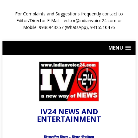
For Complaints and Suggestions frequently contact to
Editor/Director E-Mail-- editor@indianvoice24.com or
Mobile: 9936943257 (WhatsApp), 9415510476
MENU
IV24 NEWS AND
ENTERTAINMENT
विचारणीय विषय - विशद् विश्लेषण