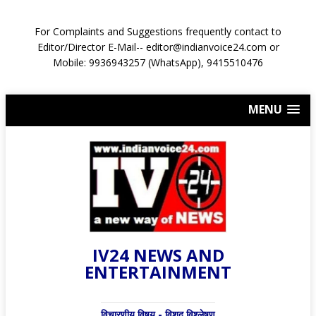
For Complaints and Suggestions frequently contact to
Editor/Director E-Mail-- editor@indianvoice24.com or
Mobile: 9936943257 (WhatsApp), 9415510476
MENU
IV24 NEWS AND
ENTERTAINMENT
विचारणीय विषय - विशद् विश्लेषण