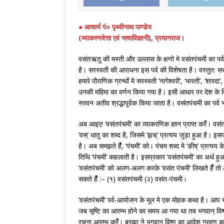
● आचार्य पं० पृथ्वीनाथ पाण्डेय
(व्याकरणवेत्ता एवं भाषाविज्ञानी), प्रयागराज।
वसंतऋतु की मस्ती और उल्लास के क्षणो मे वसंतपंचमी का पर
है। सरस्वती की आराधना इस पर्व की विशेषता है। वस्तुत: सरस्
हमारे पौराणिक ग्रन्थोँ मे सरस्वती ‘नागेश्वरी’, ‘भारती’, ‘शारदा’
उनकी महिमा का वर्णन किया गया है। इसी आधार पर देश के वि
स्तवन अतीव श्रद्धापूर्वक किया जाता है। वसंतपंचमी का पर्व
अब आइए! ‘वसंतपंचमी’ का व्याकरणिक ज्ञान प्राप्त करेँ। वसंत
‘वस्’ धातु का शब्द है, जिसमे ‘झच्’ प्रत्यय जुड़ा हुआ है। इस
है। अब समझते हैँ, ‘पंचमी’ को। पंचम शब्द मे ‘ङीष्’ प्रत्यय के
तिथि ‘पंचमी’ कहलाती है। इसप्रकार ‘वसंतपंचमी’ का अर्थ हु
‘वसंतपंचमी’ को अलग-अलग करके ‘वसंत पंचमी’ लिखते हैँ तो 
सकते हैँ :– (१) वसंतपंचमी (२) वसंत-पंचमी।
‘वसंतपंचमी’ पर्व-आयोजन के मूल मे एक मोहक कथा है। आप भ
जब सृष्टि का आरम्भ होने का समय आ गया था तब भगवान् विष्ण
रचना आरम्भ करेँ। ब्रह्मा ने भगवान् विष्णु का आदेश ग्रहण क