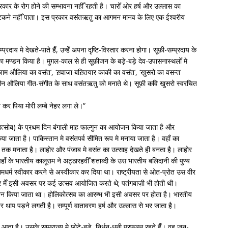
्रकार के रोग होने की सम्भावना नहीँ रहती है। चारोँ ओर हर्ष और उल्लास का
फटकने नहीँ पाता। इस प्रकार वसंतऋतु का आगमन मानव के लिए एक ईश्वरीय
रदाय मे देखते-पाते हैँ, उन्हेँ अपना दृष्टि-विस्तार करना होगा। सूफ़ी-सम्प्रदाय के
ा का मण्डन किया है। मुग़ल-काल से ही सूफ़ीजन के बड़े-बड़े देव-उपासनास्थलोँ मे
िज़ाम औलिया का वसंत’, ‘ख़्वाजा बख़्तियार काकी का वसंत’, ‘खुसरो का वसन्त’
दीन औलिया गीत-संगीत के साथ वसंतऋतु को मनाते थे। सूफ़ी कवि खुसरो स्वरचित
र पिया मोरी लम्बे नेहर लगा ले।”
तो उत्सोब) के प्रथम दिन बंगाली माह फाल्गुन का आयोजन किया जाता है और
ा जाता है। पाकिस्तान मे वसंतपर्व सीमित रूप मे मनाया जाता है। वहाँ का
ह तक मनाता है। लाहोर और पंजाब मे वसंत का उत्साह देखते ही बनता है। लाहोर
ाँ के भारतीय कालूराम ने अट्ठारहवीँ शताब्दी के उस भारतीय बलिदानी की पुण्य
ामधर्म स्वीकार करने से अस्वीकार कर दिया था। राष्ट्रीयता से ओत-प्रोत उस वीर
र मेँ इसी अवसर पर कई उत्सव आयोजित करते थे; पतंगबाज़ी भी होती थी।
आयोजन किया जाता था। होलिकोत्सव का आरम्भ भी इसी अवसर पर होता है। भारतीय
 पर थाप पड़ने लगती है। सम्पूर्ण वातावरण हर्ष और उल्लास से भर जाता है।
ता है। उसके साम्राज्य मे छोटे-बड़े, निर्धन-धनी प्रफुल्ल रहते हैँ। वह जन-