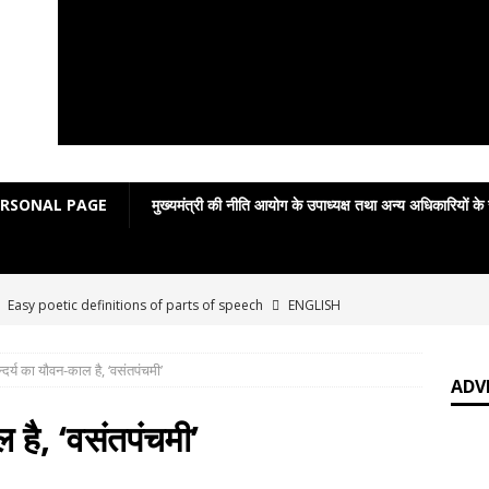
ERSONAL PAGE
मुख्यमंत्री की नीति आयोग के उपाध्यक्ष तथा अन्य अधिकारियों के
]
Easy poetic definitions of parts of speech
ENGLISH
न्दर्य का यौवन-काल है, ‘वसंतपंचमी’
]
जय बोलो ‘बेईमान’ की!
आपकी बात : THINKING MATTER
ADV
]
Grammar in rhymes
ENGLISH LITERATURE
ल है, ‘वसंतपंचमी’
]
English Grammar: Poetic Definitions
ENGLISH LITERATURE