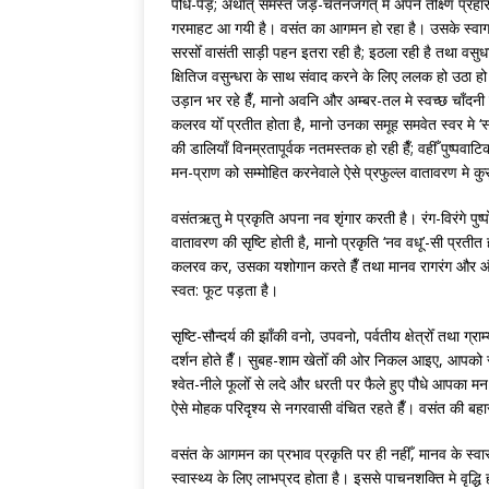
पौधे-पेड़; अर्थात् समस्त जड़-चेतनजगत् मे अपने तीक्ष्ण प्रहार
गरमाहट आ गयी है। वसंत का आगमन हो रहा है। उसके स्वागत 
सरसोँ वासंती साड़ी पहन इतरा रही है; इठला रही है तथा वसुधा
क्षितिज वसुन्धरा के साथ संवाद करने के लिए ललक हो उठा हो।
उड़ान भर रहे हैँ, मानो अवनि और अम्बर-तल मे स्वच्छ चाँदनी
कलरव योँ प्रतीत होता है, मानो उनका समूह समवेत स्वर मे ‘स्व
की डालियाँ विनम्रतापूर्वक नतमस्तक हो रही हैँ; वहीँ पुष्पवाटिक
मन-प्राण को सम्मोहित करनेवाले ऐसे प्रफुल्ल वातावरण मे क
वसंतऋतु मे प्रकृति अपना नव शृंगार करती है। रंग-विरंगे पुष्
वातावरण की सृष्टि होती है, मानो प्रकृति ‘नव वधू’-सी प्रतीत 
कलरव कर, उसका यशोगान करते हैँ तथा मानव रागरंग और और वसं
स्वत: फूट पड़ता है।
सृष्टि-सौन्दर्य की झाँकी वनो, उपवनो, पर्वतीय क्षेत्रोँ तथा ग
दर्शन होते हैँ। सुबह-शाम खेतोँ की ओर निकल आइए, आपको सरसो
श्वेत-नीले फूलोँ से लदे और धरती पर फैले हुए पौधे आपका मन
ऐसे मोहक परिदृश्य से नगरवासी वंचित रहते हैँ। वसंत की बहा
वसंत के आगमन का प्रभाव प्रकृति पर ही नहीँ, मानव के स्वास
स्वास्थ्य के लिए लाभप्रद होता है। इससे पाचनशक्ति मे वृद्धि