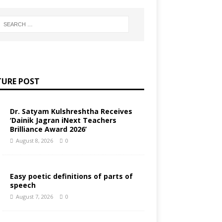
TURE POST
Dr. Satyam Kulshreshtha Receives
‘Dainik Jagran iNext Teachers
Brilliance Award 2026’
August 8, 2026
0
Easy poetic definitions of parts of
speech
August 7, 2026
0