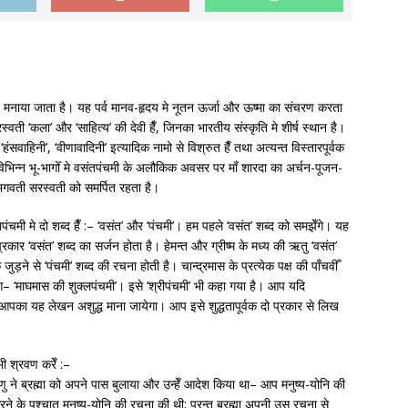
्व मनाया जाता है। यह पर्व मानव-हृदय मे नूतन ऊर्जा और ऊष्मा का संचरण करता
वती ‘कला’ और ‘साहित्य’ की देवी हैँ, जिनका भारतीय संस्कृति मे शीर्ष स्थान है।
, ‘हंसवाहिनी’, ‘वीणावादिनी’ इत्यादिक नामो से विश्रुत हैँ तथा अत्यन्त विस्तारपूर्वक
भिन्न भू-भागोँ मे वसंतपंचमी के अलौकिक अवसर पर माँ शारदा का अर्चन-पूजन-
 भगवती सरस्वती को समर्पित रहता है।
पंचमी मे दो शब्द हैँ :– ‘वसंत’ और ‘पंचमी’। हम पहले ‘वसंत’ शब्द को समझेँगे। यह
प्रकार ‘वसंत’ शब्द का सर्जन होता है। हेमन्त और ग्रीष्म के मध्य की ऋतु ‘वसंत’
 जुड़ने से ‘पंचमी’ शब्द की रचना होती है। चान्द्रमास के प्रत्येक पक्ष की पाँचवीँ
आ– ‘माघमास की शुक्लपंचमी’। इसे ‘श्रीपंचमी’ भी कहा गया है। आप यदि
आपका यह लेखन अशुद्ध माना जायेगा। आप इसे शुद्धतापूर्वक दो प्रकार से लिख
ी श्रवण करेँ :–
ु ने ब्रह्मा को अपने पास बुलाया और उन्हेँ आदेश किया था– आप मनुष्य-योनि की
रने के पश्चात् मनुष्य-योनि की रचना की थी; परन्तु ब्रह्मा अपनी उस रचना से