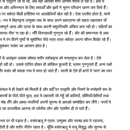
ोँ से ‘ठिठुरन’ ला दी थी, अब वही आतंकी शीत अन्तिम श्वास ले रहा है। हवा मे
और अभिनन्दन के लिए लताओँ और वृक्षोँ ने नूतन परिधान धारण कर लिये हैँ।
 पर सर्वत्र बिछी हरीतिमा पर अठखेलियाँ खेल रही है। ऐसा प्रतीत होता है, मानो
 नभ मे विहगवृन्द उन्मुक्त भाव के साथ अपने वक्षप्रान्त को लहरा-लहराकर योँ
 सम्पूर्ण आभा और प्रभा के साथ अपनी समुपस्थिति अंकित करा रही हो। पक्षियोँ का
ागत-गीत’ गा रहा हो। भौँरे विरुदावली गुनगुना रहे हैँ। बौर की सम्पन्नता से आम
ा मे रंग-विरंगे पुष्पोँ से सुशोभित पौधे यत्र-तत्र-सर्वत्र अपना सौरभ बिखेर रहे हैँ।
ुसुमाकर ‘वसंत’ का आगमन होता है।
पोँ से अलंकृत उसका कोमल शरीर दर्शकवृन्द को मन्त्रमुग्ध कर लेता है। ऐसे
हो रही हो। उससे प्रेरित होकर ही कोकिल कूजती है; भ्रमर गुनगुनाते हैँ; अन्य पक्षी
त की मादक गन्ध मे मस्त हो जाते हैँ। मस्ती के ऐसे ही क्षणो मे ‘फाग’ का स्वर
्राम्यांचल मे ही देखने को मिलती है और वहीँ पर प्रकृति और निसर्ग के मनोहारी रूप के
ँ के पीले-पीले फूल, हवा मे लहराती जौ-गेहूँ की बालियाँ, छीमियाँ/छेमियाँ तथा
 मोह लेँगे और आम्र-मंजरियाँ अपनी सुगन्ध से आपको सम्मोहित कर लेँगी। नगरोँ मे
र का वास्तविक आनन्द तो पर्वतीय लोग और ग्रामीण ही ले पाते हैँ।
्थ्य पर भी पड़ता है। वसंतऋतु मे प्रात: उन्मुक्त और स्वच्छ हवा मे टहलना,
 होती है और शरीर नीरोग रहता है। चूँकि वसंतऋतु मे वायु विशुद्ध और सुगन्ध से