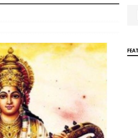
]
Dr. Satyam Kulshreshtha Receives ‘Dainik Jagran iNext Teachers
 2026’
लखनऊ
FEA