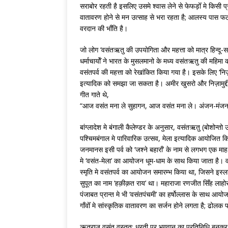
सराबोर रहती है इसलिए उसमे श्वास लेने से फेफड़ोँ मे किसी प
वातावरण होने से मन उत्साह से भरा रहता है; आलस्य पास 
वरदान की भाँति है।
जो लोग ‘वसंतऋतु की उपयोगिता और महत्ता को मात्र हिन्दू-सम्प्
धर्माचार्योँ ने भारत के मुसलमानो के मध्य वसंतऋतु की महिम
वसंतपर्व की महत्ता को रेखांकित किया गया है। इसके लिए ‘न
इत्यादिक को समझा जा सकता है। अमीर खुसरो और निज़ामुद्
गीत गाते थे,
“आज वसंत मना ले सुहागन, आज वसंत मना ले। अंजन-मंजन क
बांग्लादेश मे बंगाली कैलेण्डर के अनुसार, वसंतऋतु (बोशोन्
पश्चिमबंगाल मे पारिवारिक उत्सव, मेला इत्यादिक आयोजित किय
जनमानस इसी पर्व को ‘जश्ने बहाराँ’ के नाम से लगभग एक मा
मे ‘वसंत-मेला’ का आयोजन धूम-धाम के साथ किया जाता है। वह
स्मृति मे वसंतपर्व का आयोजन समारम्भ किया था, जिसने इस्ल
सुपूत का नाम ‘हक़ीक़त राय’ था। महाराजा रणजीत सिँह लाहो
पंजाबत प्रान्त मे भी ‘वसंतपंचमी’ का हर्षोल्लास के साथ 
गाँवोँ मे सांस्कृतिक वातावरण का सर्जन होने लगता है; ढोलक
ऋतुराज वसंत वस्तुत: धरती पर भगवान् का प्रतिनिधि बनकर आ