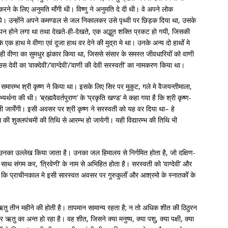
ा करने के लिए अनुमति माँगी थी। विष्णु ने अनुमति दे दी थी। वे अपने लोक
 गये। उन्होँने अपने कमण्डल से जल निकालकर उसे पृथ्वी पर छिड़क दिया था, उसके
कम्पन होने लगा था तथा देखते-ही-देखते, एक अद्भुत शक्ति प्रकट हो गयी, जिसकी
े एक हाथ मे वीणा एवं दूजा हाथ वर देने की मुद्रा मे था। उनके अन्य दो हाथोँ मे
 ही वीणा का सुमधुर झंकार किया था, जिससे संसार के समस्त जीवधारियोँ को वाणी
स देवी का ‘वाक्देवी’/’वाग्देवी’/’वाणी की देवी सरस्वती’ का नामकरण किया था।
मारम्भ श्री कृष्ण ने किया था। इसके लिए सिर पर मुकुट, गले मे वैजयन्तीमाला,
र्थना की थी। ‘ब्रह्मवैवर्तपुराण’ के ‘प्रकृति खण्ड’ मे कहा गया है कि श्री कृष्ण-
 पूजी जायेँगी। इसी अवसर पर श्री कृष्ण ने सरस्वती को यह वर दिया था– हे
घमास की शुक्लपंचमी की तिथि से आरम्भ हो जायेगी। यही विद्यारम्भ की तिथि भी
 उनका उल्लेख किया जाता है। उनका जल हिमालय से निर्गमित होता है, जो दक्षिण-
े साथ संगम कर, ‘त्रिवेणी’ के नाम से अभिहित होता है। सरस्वती को ‘वाग्देवी’ और
य है कि प्राचीनकाल मे इसी सारस्वत अवसर पर गुरुकुलोँ और आश्रमो के स्नातकोँ के
तऋतु तीन महीने की होती है। तापमान सामान्य रहता है; न तो अधिक शीत की ठिठुरन
तु का अन्त हो रहा है। वह शीत, जिसने क्या मनुष्य, क्या पशु, क्या पक्षी, क्या