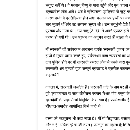
संतुष्ट नहीँ थे। वे भगवान् विष्णु के पास पहुँचे और पुन: रचन
‘ब्रह्मलोक’ लौट आये। अब वे सृष्टिरचना-प्रक्रिया से जुड़
कारण पृथ्वी मे प्रतिक्रिया होने लगी, फलस्वरूप पृथ्वी पर 
चार भुजाएँ थीँ और वह अत्यन्त सुन्दर थी। उस चतुर्भुजी देवी क
पुस्तक और माला थी। उस चतुर्भुजी देवी ने अपने प्रकट होते
प्राप्त हो गयी थी। उस प्रभाव का अनुभव करते ही ब्रह्मा ने उ
माँ सरस्वती की सर्वप्रथम आराधना करके ‘सरस्वती-पूजन’ का स
हाथोँ मे मुरली धारण करते हुए, सर्वप्रथम माता सरस्वती की अभ्य
द्वारा पूजित होने पर माँ सरस्वती समस्त लोक मे सबके द्वारा
सरस्वती! अब तुम्हारी पूजा सम्पूर्ण ब्रह्माण्ड मे प्रत्येक मा
कहलायेगी।
वास्तव मे, सरस्वती जलदेवी हैँ। सरस्वती नदी के नाम पर ही
पूर्व प्रवहमानता के साथ तीर्थराज प्रयाग-स्थित गंगा-यमुना क
‘ज्ञानदेवी’ की संज्ञा से भी विभूषित किया गया है। उल्लेखनी
‘दीक्षान्त-समारोह’ आयोजित किये जाते थे।
वसंत को ‘ऋतुराज’ भी कहा जाता है। योँ तो सिद्धान्तत: वसं
और न ही अधिक ग्रीष्म की तपन। फाल्गुन का महीना है; शिशिर ऋ