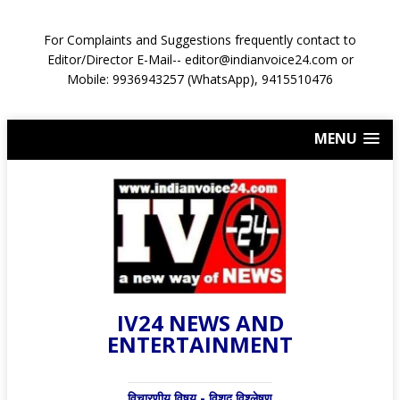
For Complaints and Suggestions frequently contact to
Editor/Director E-Mail-- editor@indianvoice24.com or
Mobile: 9936943257 (WhatsApp), 9415510476
MENU
IV24 NEWS AND
ENTERTAINMENT
विचारणीय विषय - विशद् विश्लेषण