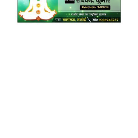
Copyright @ Indian Voice 24
L.O.C. (League Of Citizens)
Designed By:
Infinity Ventures (India) Pvt Ltd