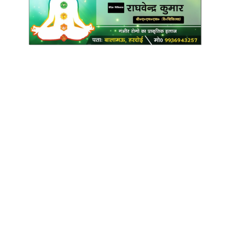
Copyright @ Indian Voice 24
L.O.C. (League Of Citizens)
Designed By:
Infinity Ventures (India) Pvt Ltd