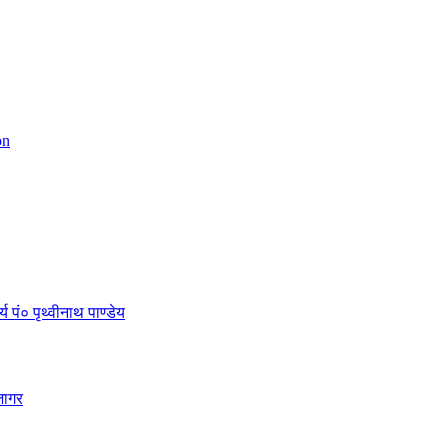
on
 पं० पृथ्वीनाथ पाण्डेय
जागर