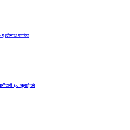
 पृथ्वीनाथ पाण्डेय
क भागीदारी ३० जुलाई को