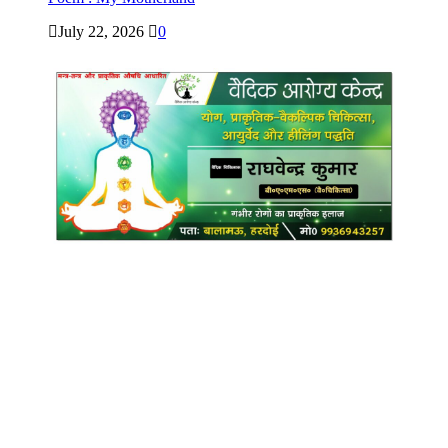
July 22, 2026
0
Copyright @ Indian Voice 24
L.O.C. (League Of Citizens)
Designed By:
Infinity Ventures (India) Pvt Ltd