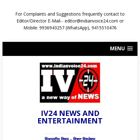
For Complaints and Suggestions frequently contact to
Editor/Director E-Mail-- editor@indianvoice24.com or
Mobile: 9936943257 (WhatsApp), 9415510476
MENU
IV24 NEWS AND
ENTERTAINMENT
विचारणीय विषय - विशद् विश्लेषण