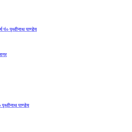
 पं० पृथ्वीनाथ पाण्डेय
जागर
 पृथ्वीनाथ पाण्डेय