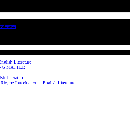
ठक सम्पन्न
nglish Literature
ING MATTER
sh Literature
 Rhyme Introduction
English Literature