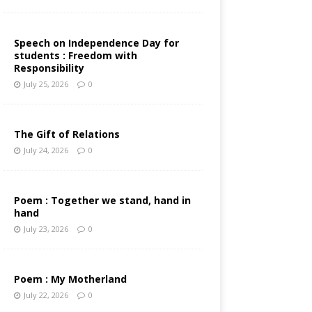
Speech on Independence Day for
students : Freedom with
Responsibility
July 25, 2026
0
The Gift of Relations
July 24, 2026
0
Poem : Together we stand, hand in
hand
July 23, 2026
0
Poem : My Motherland
July 22, 2026
0