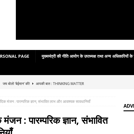
ERSONAL PAGE
मुख्यमंत्री की नीति आयोग के उपाध्यक्ष तथा अन्य अधिकारियों के
]
जय बोलो ‘बेईमान’ की!
आपकी बात : THINKING MATTER
]
Grammar in rhymes
ENGLISH LITERATURE
्वेदिक मंजन : पारम्परिक ज्ञान, संभावित लाभ और आवश्यक सावधानियाँ
]
English Grammar: Poetic Definitions
ENGLISH LITERATURE
ADV
]
Poetic Grammar: Learning English Through Rhyme Introduction
क मंजन : पारम्परिक ज्ञान, संभावित
RATURE
याँ