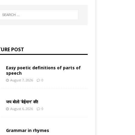
TURE POST
Easy poetic definitions of parts of
speech
August 7, 2026
0
जय बोलो ‘बेईमान’ की!
August 6, 2026
0
Grammar in rhymes